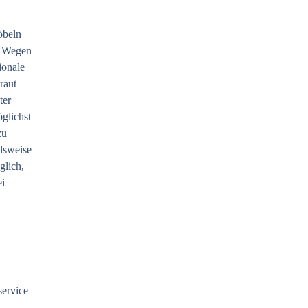
öbeln
d Wegen
ionale
raut
ter
öglichst
zu
elsweise
glich,
ei
ervice