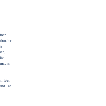
iner
tionaler
ge
ben,
äten
Umzugs
n. Bei
und Tat