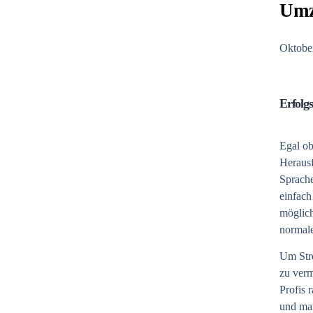
Um
Oktobe
Erfolg
Egal ob
Herausf
Sprache
einfach
möglich
normal
Um Str
zu verm
Profis 
und ma