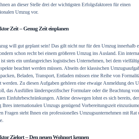
 Ihnen an dieser Stelle drei der wichtigsten Erfolgsfaktoren für einen
tionalen Umzug vor.
ktor Zeit – Genug Zeit einplanen
ug will gut geplant sein! Das gilt nicht nur für den Umzug innerhalb e
sondern schon recht bei einem größeren Umzug ins Ausland. Ein interna
st stets ein umfangreiches logistisches Unternehmen, bei dem vielfälti
pekte beachtet werden müssen. Abseits der klassischen Umzugsaufga
packen, Beladen, Transport, Entladen müssen eine Reihe von Formalit
et werden. Zu diesen Aufgaben gehören eine etwaige Anmeldung des 
ll, das Ausfüllen länderspezifischer Formulare oder die Beachtung von
en Einfuhrbeschränkungen. Alleine deswegen lohnt es sich bereits, der
 Ihres internationalen Umzugs genügend Vorbereitungszeit einzuräume
sen Fragen steht Ihnen ein professionelles Umzugsunternehmen mit Rat 
e.
ktor Zielort – Den neuen Wohnort kennen