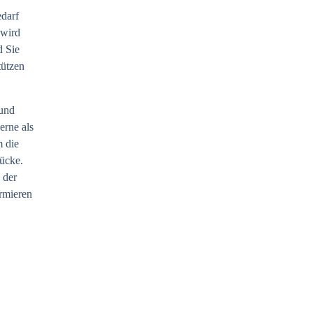
edarf
 wird
d Sie
tützen
 und
erne als
m die
ücke.
 der
rmieren