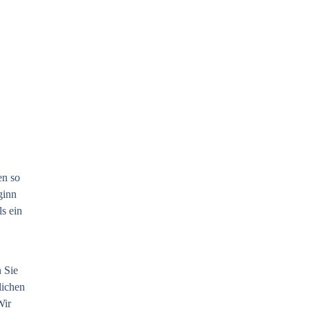
en so
ginn
ls ein
n Sie
lichen
Wir