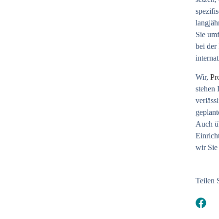
spezifi
langjäh
Sie umf
bei der
interna
Wir,
Pr
stehen 
verläss
geplan
Auch üb
Einrich
wir Sie
Teilen 