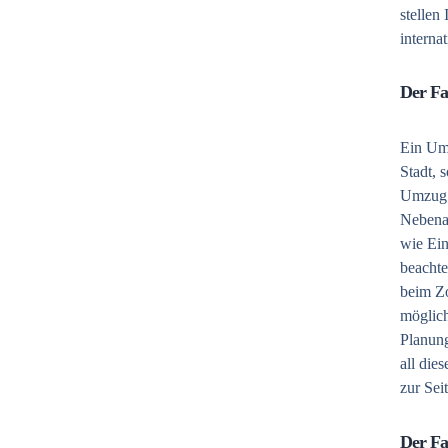
stellen
interna
Der Fa
Ein Umz
Stadt, 
Umzug i
Nebenas
wie Ein
beacht
beim Zo
möglich
Planung
all die
zur Seit
Der Fa