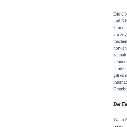
Die
Üb
und Ki
zum neu
Umzüge 
machen.
notwend
zeitnah
kennen 
nämlich
gilt es
interna
Gegebe
Der Fa
Wenn Si
setzen,