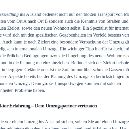
ersiedlung
ins Ausland bedeutet nicht nur den bloßen Transport von M
sten vom Ort A nach Ort B sondern auch die Kenntnis von Straßen un
en Zielort, sowie den neuen Wohnort selbst. Ein Spezialist für internat
wird sich mit den spezifischen Gegebenheiten im Vorfeld bestens vert
 Auch kann je nach Zielort eine besondere Verpackung der Umzugsgü
ig sein internationalen Umzug . Ein wichtiger Tipp hierfür ist auch, m
 die örtlichen Bedingungen bzw. die Umgebung des neuen Wohnortes 
und in die Planung mit einzubeziehen. Befindet sich der Zielort beispi
 in bergigem Gelände oder ist die Zufahrt nur über schmale Gassen mö
 diese Aspekte bereits bei der Planung des Umzugs zu berücksichtigen b
tionalen Umzug
. Denn große Transportwägen könnten mit solchen
nheiten Probleme haben.
ktor Erfahrung – Dem Umzugspartner vertrauen
e vor einem Umzug ins Ausland stehen, sollten Sie auf einen
Umzugss
 der mit internationalen Umzügen bereits genügend Erfahrung hat. Das