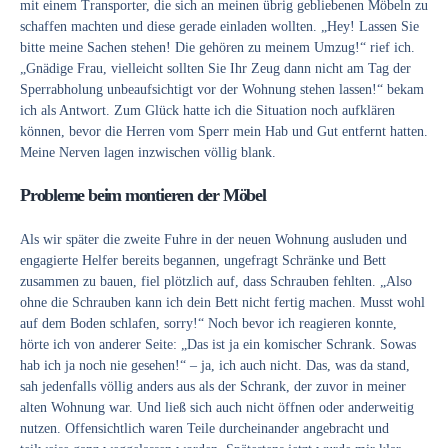
mit einem Transporter, die sich an meinen übrig gebliebenen Möbeln zu
schaffen machten und diese gerade einladen wollten. „Hey! Lassen Sie
bitte meine Sachen stehen! Die gehören zu meinem Umzug!“ rief ich.
„Gnädige Frau, vielleicht sollten Sie Ihr Zeug dann nicht am Tag der
Sperrabholung unbeaufsichtigt vor der Wohnung stehen lassen!“ bekam
ich als Antwort. Zum Glück hatte ich die Situation noch aufklären
können, bevor die Herren vom Sperr mein Hab und Gut entfernt hatten.
Meine Nerven lagen inzwischen völlig blank.
Probleme beim montieren der Möbel
Als wir später die zweite Fuhre in der neuen Wohnung ausluden und
engagierte Helfer bereits begannen, ungefragt Schränke und Bett
zusammen zu bauen, fiel plötzlich auf, dass Schrauben fehlten. „Also
ohne die Schrauben kann ich dein Bett nicht fertig machen. Musst wohl
auf dem Boden schlafen, sorry!“ Noch bevor ich reagieren konnte,
hörte ich von anderer Seite: „Das ist ja ein komischer Schrank. Sowas
hab ich ja noch nie gesehen!“ – ja, ich auch nicht. Das, was da stand,
sah jedenfalls völlig anders aus als der Schrank, der zuvor in meiner
alten Wohnung war. Und ließ sich auch nicht öffnen oder anderweitig
nutzen. Offensichtlich waren Teile durcheinander angebracht und