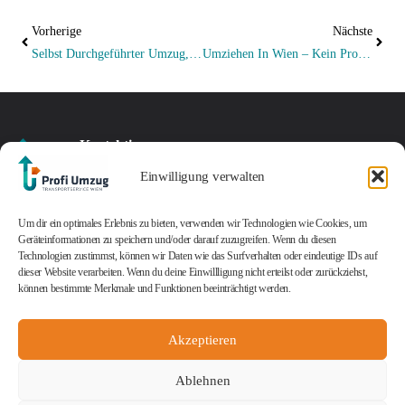
Vorherige
Nächste
Selbst Durchgeführter Umzug, Der Gründlich Schief Ging (Teil 1)
Umziehen In Wien – Kein Problem Mit Den Umzug-Profis
Kontaktieren
Standort
sie uns
Impressum
Jetzt Angebot
Kontakt
Öffnungszeiten
Ein
Einwilligung verwalten
Czeikestr.
Datenschutz
AGB
sichern
office@profi-
Montag
günstiger
6/41
Cookie-Richtlinie
umzug.at
–
Kontaktieren Sie uns
und
Um dir ein optimales Erlebnis zu bieten, verwenden wir Technologien wie Cookies, um
1100
(EU)
+43
Freitag:
noch heute und
Geräteinformationen zu speichern und/oder darauf zuzugreifen. Wenn du diesen
professioneller
Wien
© 2025
profi-
Technologien zustimmst, können wir Daten wie das Surfverhalten oder eindeutige IDs auf
1
08:00
sichern Sie sich ein
Umzugsservice
umzug.at
Alle Rechte
dieser Website verarbeiten. Wenn du deine Einwillligung nicht erteilst oder zurückziehst,
vorbehalten.
208
–
unverbindliches
– genau
können bestimmte Merkmale und Funktionen beeinträchtigt werden.
45
17:00
Angebot!
das bieten
45
Uhr
wir Ihnen!
Samstag:
Akzeptieren
08:00
Ablehnen
–
12:00