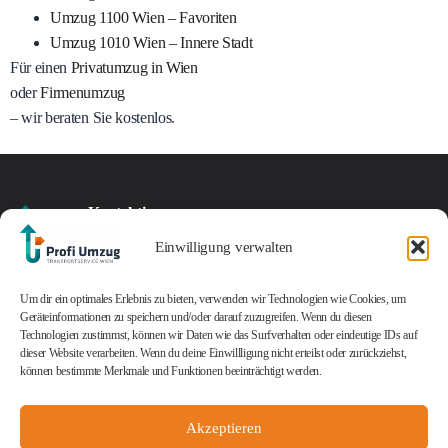
Umzug 1100 Wien – Favoriten
Umzug 1010 Wien – Innere Stadt
Für einen
Privatumzug in Wien
oder
Firmenumzug
– wir beraten Sie kostenlos.
Kontaktieren
Standort
sie uns
Impressum
Jetzt Angebot
Kontakt
Öffnungszeiten
Ein
Einwilligung verwalten
Czeikestr.
Datenschutz
AGB
sichern
office@profi-
Montag
günstiger
6/41
Cookie-Richtlinie
umzug.at
–
Kontaktieren Sie uns
und
Um dir ein optimales Erlebnis zu bieten, verwenden wir Technologien wie Cookies, um
1100
(EU)
+43
Freitag:
Geräteinformationen zu speichern und/oder darauf zuzugreifen. Wenn du diesen
noch heute und
professioneller
Wien
© 2025
profi-
Technologien zustimmst, können wir Daten wie das Surfverhalten oder eindeutige IDs auf
1
08:00
sichern Sie sich ein
Umzugsservice
umzug.at
Alle Rechte
dieser Website verarbeiten. Wenn du deine Einwillligung nicht erteilst oder zurückziehst,
vorbehalten.
208
–
unverbindliches
– genau
können bestimmte Merkmale und Funktionen beeinträchtigt werden.
45
17:00
Angebot!
das bieten
45
Uhr
wir Ihnen!
Samstag:
Akzeptieren