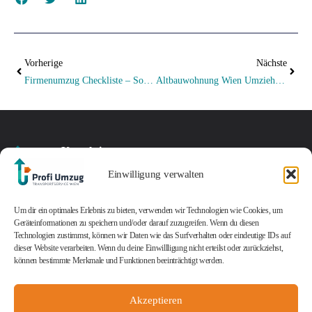
Vorherige
Nächste
Firmenumzug Checkliste – So Gelingt Die Übersiedlung
Altbauwohnung Wien Umziehen – 7 Dinge, Die Wir Nach 21 Jahren Immer Wieder Erleben
Kontaktieren
Standort
sie uns
Impressum
Jetzt Angebot
Kontakt
Öffnungszeiten
Ein
Einwilligung verwalten
Czeikestr.
Datenschutz
AGB
sichern
office@profi-
Montag
günstiger
6/41
Cookie-Richtlinie
umzug.at
–
Kontaktieren Sie uns
und
Um dir ein optimales Erlebnis zu bieten, verwenden wir Technologien wie Cookies, um
1100
(EU)
+43
Freitag:
Geräteinformationen zu speichern und/oder darauf zuzugreifen. Wenn du diesen
noch heute und
professioneller
Wien
© 2025
profi-
Technologien zustimmst, können wir Daten wie das Surfverhalten oder eindeutige IDs auf
1
08:00
sichern Sie sich ein
Umzugsservice
umzug.at
Alle Rechte
dieser Website verarbeiten. Wenn du deine Einwillligung nicht erteilst oder zurückziehst,
vorbehalten.
208
–
unverbindliches
– genau
können bestimmte Merkmale und Funktionen beeinträchtigt werden.
45
17:00
Angebot!
das bieten
45
Uhr
wir Ihnen!
Samstag:
Akzeptieren